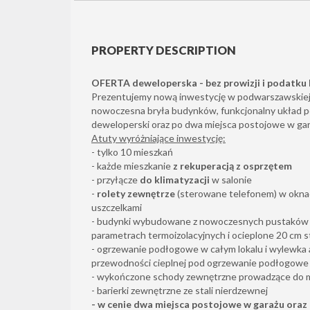
PROPERTY DESCRIPTION
OFERTA deweloperska - bez prowizji i podatku P
Prezentujemy nową inwestycję w podwarszawskiej Z
nowoczesna bryła budynków, funkcjonalny układ 
deweloperski oraz po dwa miejsca postojowe w gar
Atuty wyróżniające inwestycję:
- tylko 10 mieszkań
- każde mieszkanie
z rekuperacją z osprzętem
- przyłącze
do klimatyzacji
w salonie
-
rolety zewnętrze
(sterowane telefonem) w okna
uszczelkami
- budynki wybudowane z nowoczesnych pustaków
parametrach termoizolacyjnych i ocieplone 20 cm 
- ogrzewanie podłogowe w całym lokalu i wylewka
przewodności cieplnej pod ogrzewanie podłogowe
- wykończone schody zewnętrzne prowadzące do 
- barierki zewnętrzne ze stali nierdzewnej
- w cenie dwa miejsca postojowe w garażu oraz