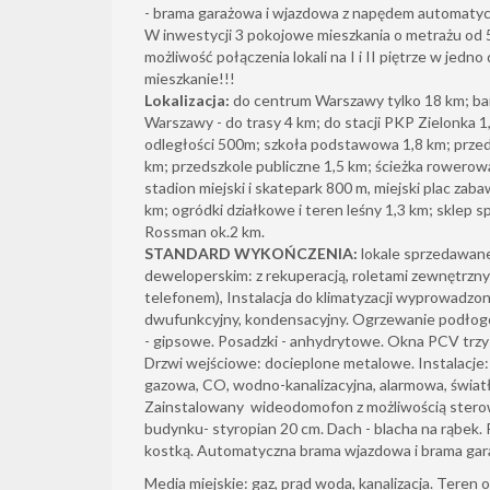
- brama garażowa i wjazdowa z napędem automaty
W inwestycji 3 pokojowe mieszkania o metrażu od 
możliwość połączenia lokali na I i II piętrze w je
mieszkanie!!!
Lokalizacja:
do centrum Warszawy tylko 18 km; ba
Warszawy - do trasy 4 km; do stacji PKP Zielonka
odległości 500m; szkoła podstawowa 1,8 km; przed
km; przedszkole publiczne 1,5 km; ścieżka rowerowa
stadion miejski i skatepark 800 m, miejski plac zab
km; ogródki działkowe i teren leśny 1,3 km; sklep s
Rossman ok.2 km.
STANDARD WYKOŃCZENIA:
lokale sprzedawan
deweloperskim: z rekuperacją, roletami zewnętrzny
telefonem), Instalacja do klimatyzacji wyprowadzo
dwufunkcyjny, kondensacyjny. Ogrzewanie podłogo
- gipsowe. Posadzki - anhydrytowe. Okna PCV tr
Drzwi wejściowe: docieplone metalowe. Instalacje: 
gazowa, CO, wodno-kanalizacyjna, alarmowa, świat
Zainstalowany wideodomofon z możliwością sterow
budynku- styropian 20 cm. Dach - blacha na rąbek.
kostką. Automatyczna brama wjazdowa i brama gar
Media miejskie: gaz, prąd woda, kanalizacja. Teren