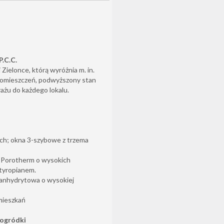
.C.C.
ielonce, którą wyróżnia m. in.
pomieszczeń, podwyższony stan
ażu do każdego lokalu.
ch; okna 3-szybowe z trzema
 Porotherm o wysokich
styropianem.
 anhydrytowa o wysokiej
mieszkań
 ogródki