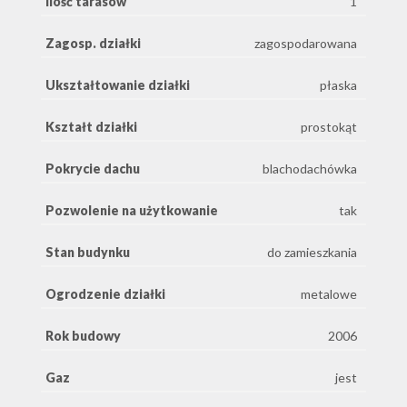
Ilość tarasów
1
Zagosp. działki
zagospodarowana
Ukształtowanie działki
płaska
Kształt działki
prostokąt
Pokrycie dachu
blachodachówka
Pozwolenie na użytkowanie
tak
Stan budynku
do zamieszkania
Ogrodzenie działki
metalowe
Rok budowy
2006
Gaz
jest