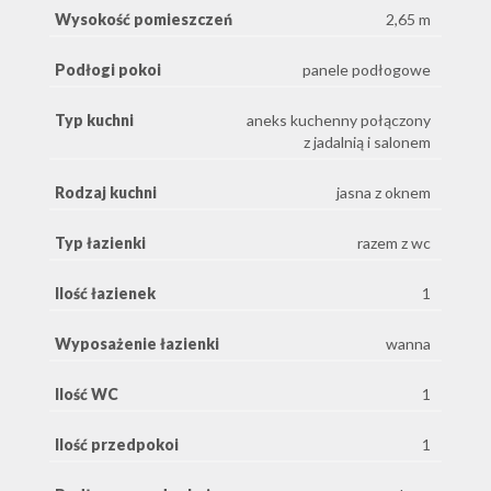
Wysokość pomieszczeń
2,65 m
Podłogi pokoi
panele podłogowe
Typ kuchni
aneks kuchenny połączony
z jadalnią i salonem
Rodzaj kuchni
jasna z oknem
Typ łazienki
razem z wc
Ilość łazienek
1
Wyposażenie łazienki
wanna
Ilość WC
1
Ilość przedpokoi
1