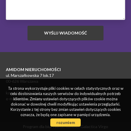
AMIDOM NIERUCHOMOŚCI
ul. Marszałkowska 7 lok.17
00-626 Warszawa
Ta strona wykorzystuje pliki cookies w celach statystycznych oraz w
kom. 690-960-767
celu dostosowania naszych serwisów do indywidualnych potrzeb
e-mail: biuro@amidom.pl
klientów. Zmiany ustawień dotyczących plików cookie można
dokonać w dowolnej chwili modyfikując ustawienia przeglądarki.
Korzystanie z tej strony bez zmian ustawień dotyczących cookies
oznacza, że będą one zapisane w pamięci urządzenia.
rozumiem
Program dla biur nieruchomości
Galactica Virgo