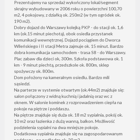
Prezentujemy na sprzedaż wykończony lokal/segment
skrajny wybudowany w 2006 roku o powierzchni 100,70
m2, 4 pokojowy, z działką ok. 250m2 (w tym ogródek ok.
190 m2).
Dobry dojazd do Warszawy kolejką PKP - do stacji ok. 1,6
km (ok.15 minut piechotą), obok osiedla przystanek
komunikacji wewnętrznej. Dojazd pociągiem do Dworca
Wileńskiego i II stacji Metra zajmuje ok. 15 minut. Bardzo
dobra komunikacja samochodem - trasa S8 - do Warszawy.
Plac zabaw dla dzieci ok, 300m. Szkoła podstawowa ok. 1
km - 9 minut piechtą, przedszkole ok. 800m, sklep
spożywczy ok. 800m.
Dom położony na kameralnym osiedlu. Bardzo mili
sąsiedzi.
Na parterze w systemie otwartym (ok.44m2) znajduje się:
salon połączony z widną kuchnią i jadalnią oraz wc z
oknem. W salonie kominek z rozprowadzeniem ciepła na
pokoje na piętrze i poddaszu.
Na piętrze znajduje się duża ok. 18 m2 sypialnia, pokój ok.
10 m2 oraz łazienka z dużą wanną, balkon. Możliwość
podzielenia sypialni na dwa mniejsze pokoje.
Dodatkowa sypialnia znajduje się na zagospodarowanym
poddaszu - po podłodze ok. 20 m2.