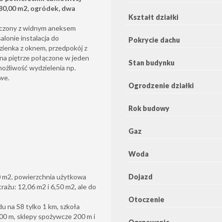
80,00 m2, ogródek, dwa
Kształt działki
ączony z widnym aneksem
alonie instalacja do
Pokrycie dachu
azienka z oknem, przedpokój z
e na piętrze połączone w jeden
Stan budynku
ożliwość wydzielenia np.
we.
Ogrodzenie działki
Rok budowy
Gaz
Woda
Dojazd
0 m2, powierzchnia użytkowa
ażu: 12,06 m2 i 6,50 m2, ale do
Otoczenie
u na S8 tylko 1 km, szkoła
00 m, sklepy spożywcze 200 m i