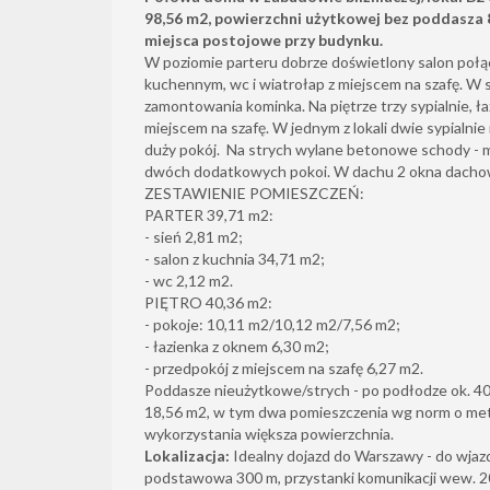
98,56 m2, powierzchni użytkowej bez poddasza 
miejsca postojowe przy budynku.
W poziomie parteru dobrze doświetlony salon poł
kuchennym, wc i wiatrołap z miejscem na szafę. W s
zamontowania kominka. Na piętrze trzy sypialnie, ł
miejscem na szafę. W jednym z lokali dwie sypialni
duży pokój. Na strych wylane betonowe schody - m
dwóch dodatkowych pokoi. W dachu 2 okna dacho
ZESTAWIENIE POMIESZCZEŃ:
PARTER 39,71 m2:
- sień 2,81 m2;
- salon z kuchnia 34,71 m2;
- wc 2,12 m2.
PIĘTRO 40,36 m2:
- pokoje: 10,11 m2/10,12 m2/7,56 m2;
- łazienka z oknem 6,30 m2;
- przedpokój z miejscem na szafę 6,27 m2.
Poddasze nieużytkowe/strych - po podłodze ok. 4
18,56 m2, w tym dwa pomieszczenia wg norm o metr
wykorzystania większa powierzchnia.
Lokalizacja:
Idealny dojazd do Warszawy - do wjazd
podstawowa 300 m, przystanki komunikacji wew. 2