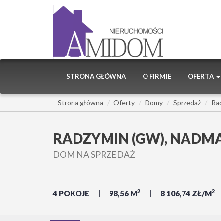
STRONA GŁÓWNA
O FIRMIE
OFERTA
Strona główna
Oferty
Domy
Sprzedaż
Ra
RADZYMIN (GW), NADM
DOM NA SPRZEDAŻ
2
2
4 POKOJE
98,56 M
8 106,74 ZŁ/M