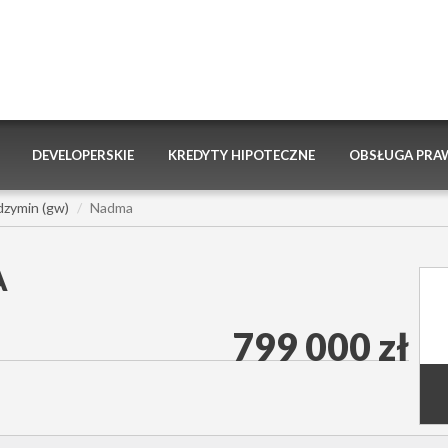
DEVELOPERSKIE
KREDYTY HIPOTECZNE
OBSŁUGA PRA
dzymin (gw)
Nadma
A
799 000 zł