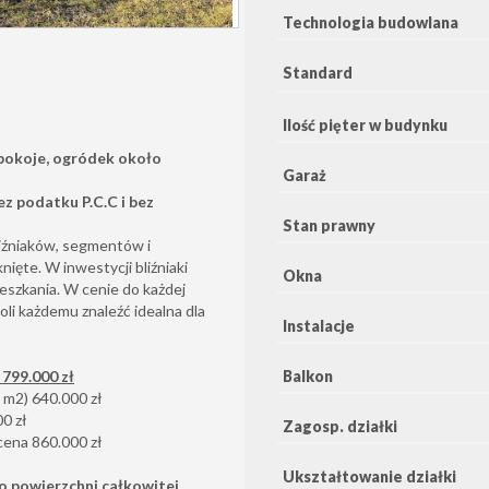
Technologia budowlana
Standard
Ilość pięter w budynku
 pokoje, ogródek około
Garaż
z podatku P.C.C i bez
Stan prawny
iźniaków, segmentów i
ęte. W inwestycji bliźniaki
Okna
ieszkania. W cenie do każdej
li każdemu znaleźć idealna dla
Instalacje
Balkon
 799.000 zł
3 m2) 640.000 zł
00 zł
Zagosp. działki
cena 860.000 zł
Ukształtowanie działki
o powierzchni całkowitej