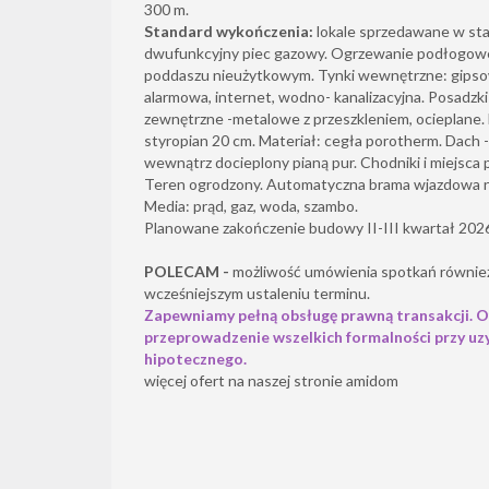
300 m.
Standard wykończenia:
lokale sprzedawane w sta
dwufunkcyjny piec gazowy. Ogrzewanie podłogowe 
poddaszu nieużytkowym. Tynki wewnętrzne: gipsowe
alarmowa, internet, wodno- kanalizacyjna. Posadzk
zewnętrzne -metalowe z przeszkleniem, ocieplane.
styropian 20 cm. Materiał: cegła porotherm. Dach
wewnątrz docieplony pianą pur. Chodniki i miejsca
Teren ogrodzony. Automatyczna brama wjazdowa n
Media: prąd, gaz, woda, szambo.
Planowane zakończenie budowy II-III kwartał 202
POLECAM -
możliwość umówienia spotkań równie
wcześniejszym ustaleniu terminu.
Zapewniamy pełną obsługę prawną transakcji. O
przeprowadzenie wszelkich formalności przy uz
hipotecznego.
więcej ofert na naszej stronie amidom