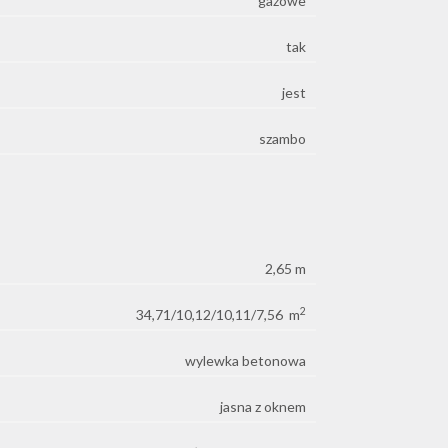
gazowe
tak
jest
szambo
2,65 m
2
34,71/10,12/10,11/7,56 m
wylewka betonowa
jasna z oknem