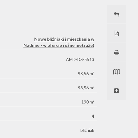
Nowe bliźniaki i mieszkania w
Nadmie - w ofercie różne metraże!
AMD-DS-5513
98,56 m²
98,56 m²
190 m²
4
bliźniak