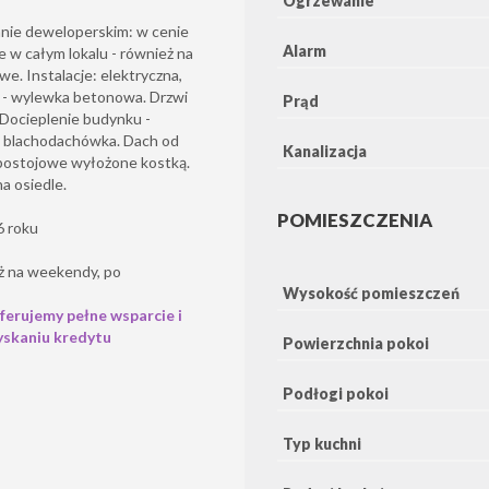
Ogrzewanie
nie deweloperskim: w cenie
Alarm
w całym lokalu - również na
. Instalacje: elektryczna,
i - wylewka betonowa. Drzwi
Prąd
 Docieplenie budynku -
 - blachodachówka. Dach od
Kanalizacja
 postojowe wyłożone kostką.
a osiedle.
POMIESZCZENIA
6 roku
ż na weekendy, po
Wysokość pomieszczeń
ferujemy pełne wsparcie i
yskaniu kredytu
Powierzchnia pokoi
Podłogi pokoi
Typ kuchni