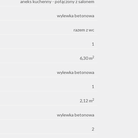
aneks kuchenny - połączony z salonem
wylewka betonowa
razem z wc
1
2
6,30 m
wylewka betonowa
1
2
2,12 m
wylewka betonowa
2