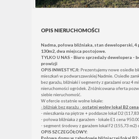
OPIS NIERUCHOMOŚCI
Nadma, połowa bliźniaka, stan deweloperski, 4
130m2, dwa miejsca postojowe.
TYLKO U NAS - Biuro sprzedaży dewelopera - be
prowizji
OPIS INWESTYCJI:
Prezentujemy nowe osiedle bl
mieszkań w podwarszawskiej Nadmie. Osiedle zamkni
bez garażu, bliźniaki i segmenty z garażami oraz 4 m
nieruchomości ogródek. Zróżnicowana oferta pozwo
siebie nieruchomość.
W ofercie ostatnie wolne lokale:
- bliźniak bez garażu -
ostatni wolny lokal B2 cena
- mieszkania na piętrze + poddasze lokal D2 (117,8
- połowa bliźniaka z garażem - lokale E1 cena 950.0
- segment środowy z garażem lokal F2 (155,73 m2) 
OPIS SZCZEGÓŁOWY:
Połowa domu w zabudowie bliźniaczej/lokal B2 